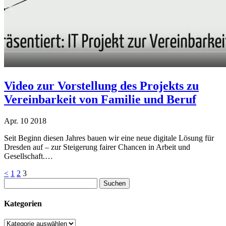
Video zur Vorstellung des Projekts zu
Vereinbarkeit von Familie und Beruf
Apr.
10
2018
Seit Beginn diesen Jahres bauen wir eine neue digitale Lösung für
Dresden auf – zur Steigerung fairer Chancen in Arbeit und
Gesellschaft.…
Seitennummerierung
<
1
2
3
Suchen
der
nach:
Beiträge
Kategorien
Kategorien