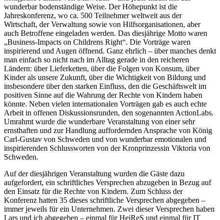
wunderbar bodenständige Weise. Der Höhepunkt ist die
Jahreskonferenz, wo ca. 500 Teilnehmer weltweit aus der
Wirtschaft, der Verwaltung sowie von Hilfsorganisationen, aber
auch Betroffene eingeladen werden. Das diesjährige Motto waren
„Business-Impacts on Childrens Right“. Die Vorträge waren
inspirierend und Augen öffnend. Ganz ehrlich – über manches denkt
man einfach so nicht nach im Alltag gerade in den reicheren
Ländern: über Lieferketten, über die Folgen von Konsum, über
Kinder als unsere Zukunft, über die Wichtigkeit von Bildung und
insbesondere über den starken Einfluss, den die Geschäftswelt im
positiven Sinne auf die Wahrung der Rechte von Kindern haben
könnte. Neben vielen internationalen Vorträgen gab es auch echte
Arbeit in offenen Diskussionsrunden, den sogenannten ActionLabs.
Umrahmt wurde die wunderbare Veranstaltung von einer sehr
ernsthaften und zur Handlung auffordernden Ansprache von König
Carl-Gustav von Schweden und von wunderbar emotionalen und
inspirierenden Schlussworten von der Kronprinzessin Viktoria von
Schweden.
Auf der diesjährigen Veranstaltung wurden die Gäste dazu
aufgefordert, ein schriftliches Versprechen abzugeben in Bezug auf
den Einsatz für die Rechte von Kindern. Zum Schluss der
Konferenz hatten 35 dieses schriftliche Versprechen abgegeben –
immer jeweils für ein Unternehmen. Zwei dieser Versprechen haben
Lars und ich abgegeben – einmal für HeiReS und einmal für IT