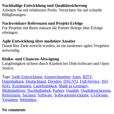
Nachhaltige Entwicklung und Qualitätssicherung
Arbeiten Sie mit erfahrenen Profis. Verzichten Sie auf schnelle
Billiglösungen.
Nachweisbare Referenzen und Projekt-Erfolge
Für Projekte mit Ihnen müssen die Partner Belege über Erfolge
erbringen.
Agile Entwicklung über modulare Ansätze
Damit Ihre Ziele erreicht werden, ist ein modernes agiles Vorgehen
notwendig.
Risiko- und Chancen-Abwägung
Langfristigkeit sichern durch Klarheit bei Dritt-Software und Open
Source.
Tags:
Agile Entwicklung
,
Ansprechpartner
,
Apps
,
BITV
,
Datenhaltung
,
Deutschland
,
Dresden
,
DSGVO
,
Full-Service
,
ISO
9241
,
Kommunen
,
Langfristigkeit
,
Made in Germany
,
Multiplattform
,
Nachhaltigkeit
,
Partner
,
Qualität
,
Qualitätssicherung
,
Referenzen
,
Sachsen
,
Software
,
Softwareentwicklung
,
UI-Design
,
Vorgaben
,
Webseiten
,
No comments