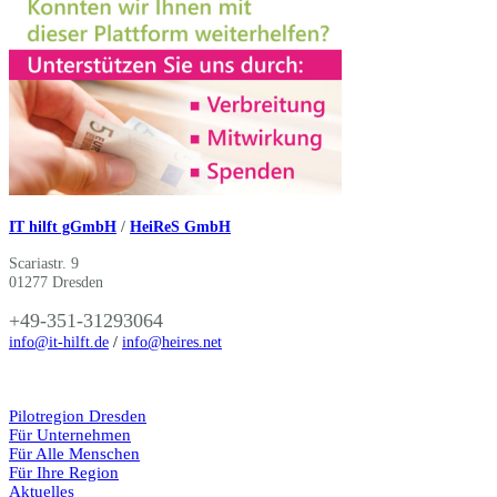
IT hilft gGmbH
/
HeiReS GmbH
Scariastr. 9
01277 Dresden
+49-351-31293064
info@it-hilft.de
/
info@heires.net
Pilotregion Dresden
Für Unternehmen
Für Alle Menschen
Für Ihre Region
Aktuelles