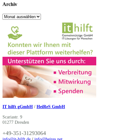
Archiv
Archiv
IT hilft gGmbH
/
HeiReS GmbH
Scariastr. 9
01277 Dresden
+49-351-31293064
info@it-hilft.de
/
info@heires.net