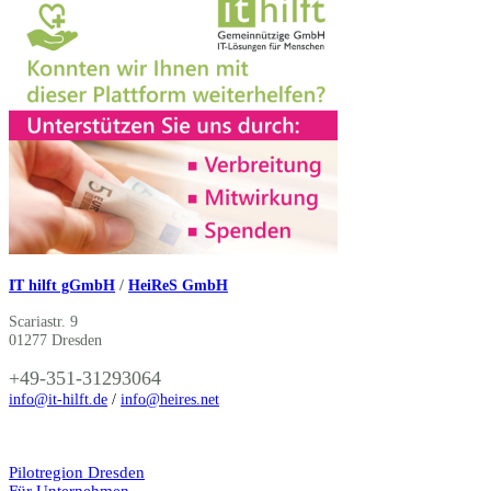
IT hilft gGmbH
/
HeiReS GmbH
Scariastr. 9
01277 Dresden
+49-351-31293064
info@it-hilft.de
/
info@heires.net
Pilotregion Dresden