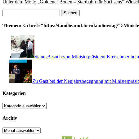
Unter dem Motto „Goldener Boden – Startbahn für Sachsens“ Wirtsc
Suchen
nach:
Themen: <a href="https://familie-und-beruf.online/tag/">Minist
Stand-Besuch von Ministerpräsident Kretschmer bei
Zu Gast bei der Neujahrsbegegnung mit Ministerpräsi
Kategorien
Kategorien
Archiv
Archiv