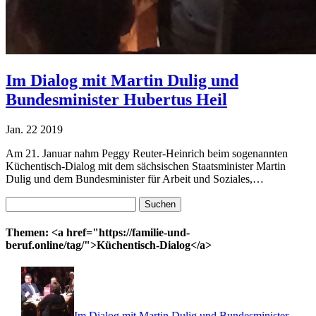
Im Dialog mit Martin Dulig und
Bundesminister Hubertus Heil
Jan.
22
2019
Am 21. Januar nahm Peggy Reuter-Heinrich beim sogenannten
Küchentisch-Dialog mit dem sächsischen Staatsminister Martin
Dulig und dem Bundesminister für Arbeit und Soziales,…
Suchen
nach:
Themen: <a href="https://familie-und-
beruf.online/tag/">Küchentisch-Dialog</a>
Im Dialog mit Martin Dulig und Bundesminister