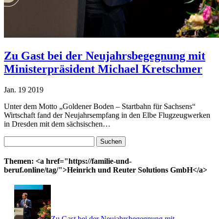
Zu Gast bei der Neujahrsbegegnung mit
Ministerpräsident Michael Kretschmer
Jan.
19
2019
Unter dem Motto „Goldener Boden – Startbahn für Sachsens“
Wirtschaft fand der Neujahrsempfang in den Elbe Flugzeugwerken
in Dresden mit dem sächsischen…
Suchen
nach:
Themen: <a href="https://familie-und-
beruf.online/tag/">Heinrich und Reuter Solutions GmbH</a>
Zu Gast bei der Neujahrsbegegnung mit