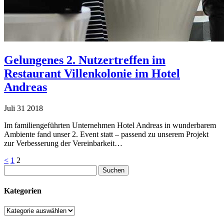
Gelungenes 2. Nutzertreffen im
Restaurant Villenkolonie im Hotel
Andreas
Juli
31
2018
Im familiengeführten Unternehmen Hotel Andreas in wunderbarem
Ambiente fand unser 2. Event statt – passend zu unserem Projekt
zur Verbesserung der Vereinbarkeit…
Seitennummerierung
<
1
2
Suchen
der
nach:
Beiträge
Kategorien
Kategorien