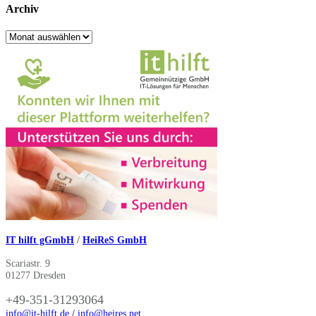
Archiv
Archiv
IT hilft gGmbH
/
HeiReS GmbH
Scariastr. 9
01277 Dresden
+49-351-31293064
info@it-hilft.de
/
info@heires.net